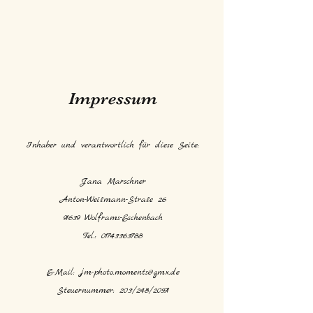
Impressum
Inhaber und verantwortlich für diese Seite:
Jana Marschner
Anton-Weißmann-Straße 26
91639 Wolframs-Eschenbach
Tel.:
01743363788
E-Mail:
jm-photo.moments@gmx.de
Steuernummer: 203/248/20591