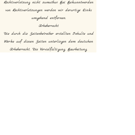
Rechtsverletzung nicht zumutbar. Bei Bekanntwerden
von Rechtsverletzungen werden wir derartige Links
umgehend entfernen.
Urheberrecht
Die durch die Seitenbetreiber erstellten Inhalte und
Werke auf diesen Seiten unterliegen dem deutschen
Urheberrecht. Die Vervielfältigung, Bearbeitung,
Verbreitung und jede Art der Verwertung außerhalb
der
Grenzen des Urheberrechtes bedürfen der schriftlichen
Zustimmung des jeweiligen Autors bzw.
Erstellers. Downloads und Kopien dieser Seite sind
nur für den privaten, nicht kommerziellen Gebrauch
gestattet.
Soweit die Inhalte auf dieser Seite nicht vom
Betreiber erstellt wurden, werden die Urheberrechte
Dritter